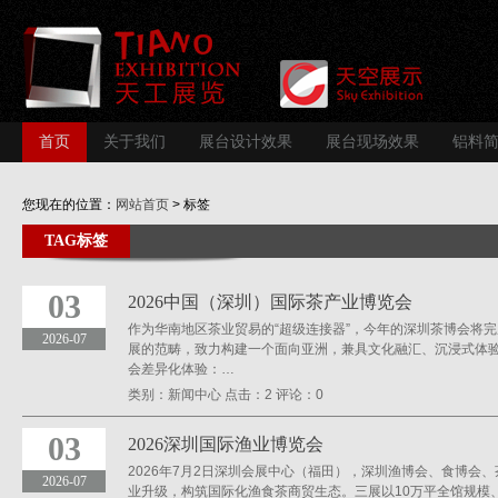
首页
关于我们
展台设计效果
展台现场效果
铝料
您现在的位置：
网站首页
> 标签
TAG标签
03
2026中国（深圳）国际茶产业博览会
作为华南地区茶业贸易的“超级连接器”，今年的深圳茶博会将
2026-07
展的范畴，致力构建一个面向亚洲，兼具文化融汇、沉浸式体
会差异化体验：…
类别：
新闻中心
点击：
2
评论：
0
03
2026深圳国际渔业博览会
2026年7月2日深圳会展中心（福田），深圳渔博会、食博会
2026-07
业升级，构筑国际化渔食茶商贸生态。三展以10万平全馆规模、2