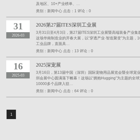
及地区、10+产业榜单、…
类别：
新闻中心
点击：
1
评论：
0
31
2026第27届ITES深圳工业展
3月31日至4月3日，第27届ITES深圳工业展暨高端装备产
2026-03
这场华南制造业的开春大展，以“穿透产业·智造聚变”为主题，1
工业品牌，直面具…
类别：
新闻中心
点击：
13
评论：
0
16
2025深宠展
3月16日，第13届中国（深圳）国际宠物用品展览会暨全球宠
2025-03
圳会展中心圆满落下帷幕！这场以“拥抱Hugging”为主题的全
10000多个品牌入驻…
类别：
新闻中心
点击：
64
评论：
0
1